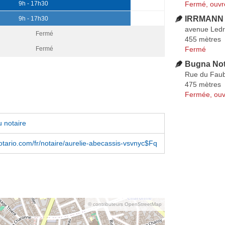
Fermé, ouvr
9h - 17h30
IRRMANN 
9h - 17h30
avenue Ledr
Fermé
455 mètres
Fermé
Fermé
Bugna Not
Rue du Faub
475 mètres
Fermée, ouv
 notaire
ario.com/fr/notaire/aurelie-abecassis-vsvnyc$Fq
© contributeurs OpenStreetMap