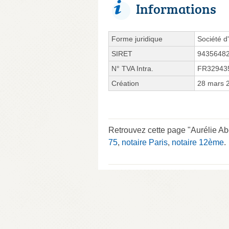
Informations
Forme juridique
Société d'
SIRET
9435648
N° TVA Intra.
FR32943
Création
28 mars 
Retrouvez cette page "Aurélie Ab
75
,
notaire Paris
,
notaire 12ème
.