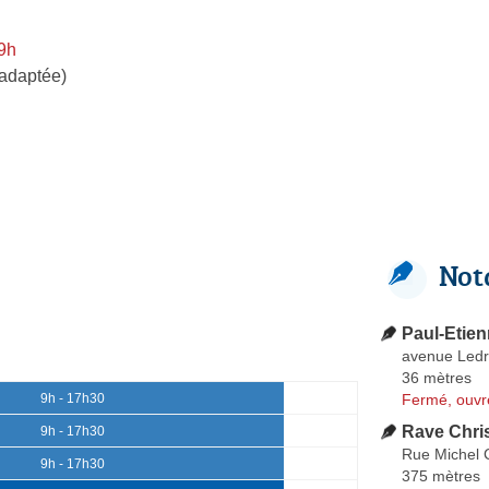
9h
 adaptée)
Not
Paul-Etie
avenue Ledr
36 mètres
Fermé, ouvr
9h - 17h30
Rave Chris
9h - 17h30
Rue Michel 
9h - 17h30
375 mètres