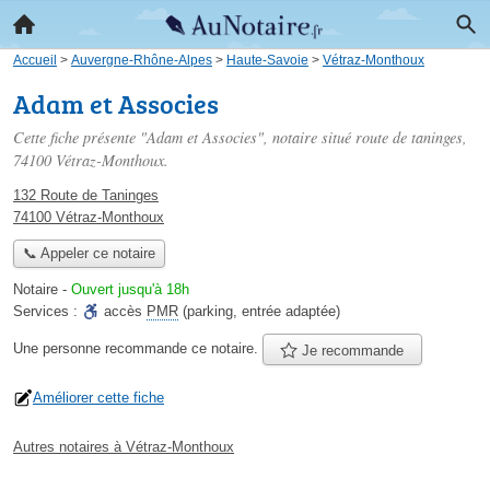
Accueil
>
Auvergne-Rhône-Alpes
>
Haute-Savoie
>
Vétraz-Monthoux
Adam et Associes
Cette fiche présente "Adam et Associes", notaire situé
route de taninges
,
74100 Vétraz-Monthoux.
132 Route de Taninges
74100 Vétraz-Monthoux
📞 Appeler ce notaire
Notaire
-
Ouvert jusqu'à 18h
Services :
accès
PMR
(parking, entrée adaptée)
Une personne
recommande
ce notaire.
Je recommande
Améliorer cette fiche
Autres notaires à Vétraz-Monthoux