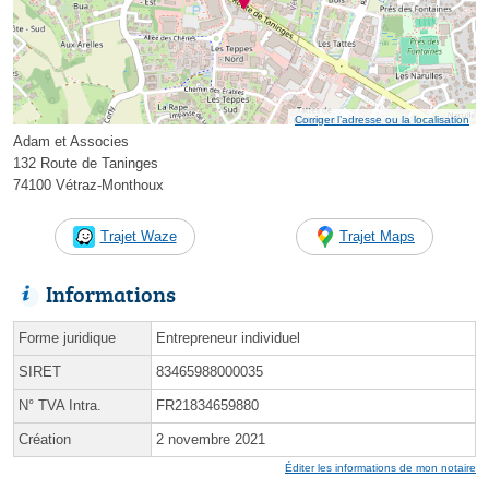
Corriger l’adresse ou la localisation
Adam et Associes
132 Route de Taninges
74100 Vétraz-Monthoux
Trajet Waze
Trajet Maps
Informations
Forme juridique
Entrepreneur individuel
SIRET
83465988000035
N° TVA Intra.
FR21834659880
Création
2 novembre 2021
Éditer les informations de mon notaire