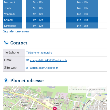
Mercredi
9h - 12h
14h - 18h
Jeudi
9h - 12h
14h - 18h
Vendredi
9h - 12h
14h - 18h
Samedi
9h - 12h
14h - 18h
Dimanche
9h - 12h
14h - 18h
Signaler une erreur
Contact
Téléphone
Téléphoner au notaire
Email
comptabilite.74065ⓐnotaires.fr
Site web
adrien-adam.notaires.fr
Plan et adresse
© contributeurs OpenStreetMap