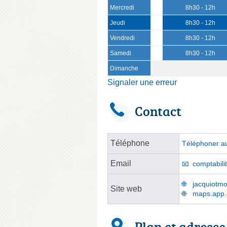
Mercredi
8h30 - 12h
Jeudi
8h30 - 12h
Vendredi
8h30 - 12h
Samedi
8h30 - 12h
Dimanche
Signaler une erreur
Contact
Téléphone
Téléphoner au
Email
comptabili
jacquiotmon
Site web
maps.app
Plan et adresse