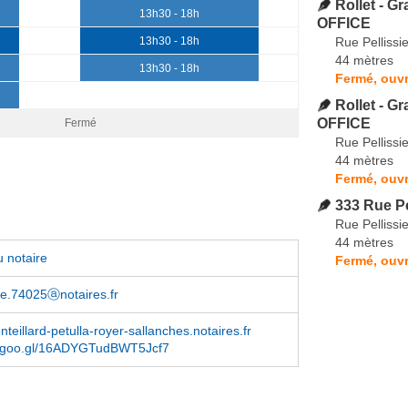
Rollet - G
13h30 - 18h
OFFICE
Rue Pellissie
13h30 - 18h
44 mètres
13h30 - 18h
Fermé, ouvr
Rollet - G
OFFICE
Fermé
Rue Pellissie
44 mètres
Fermé, ouvr
333 Rue Pe
Rue Pellissie
44 mètres
 notaire
Fermé, ouvr
te.74025ⓐnotaires.fr
teillard-petulla-royer-sallanches.notaires.fr
.goo.gl/16ADYGTudBWT5Jcf7