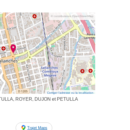
© contributeurs OpenStreetMap
Corriger l’adresse ou la localisation
ULLA, ROYER, DUJON et PETULLA
Trajet Maps