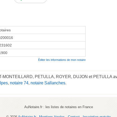
taires
0200016
231602
 1900
Éditer les informations de mon notaire
OT-MONTEILLARD, PETULLA, ROYER, DUJON et PETULLA aven
lpes
,
notaire 74
,
notaire Sallanches
.
AuNotaire.fr : les listes de notaires en France
© 2026
AuNotaire.fr
-
Mentions légales
-
Contact
-
Inscription gratuite