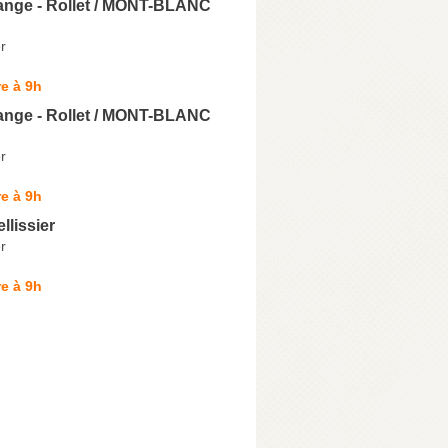
range - Rollet / MONT-BLANC
r
e à 9h
range - Rollet / MONT-BLANC
r
e à 9h
llissier
r
e à 9h