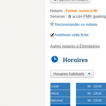
Notaire
-
Fermé, ouvre à 9h
Services :
accès
PMR
(parking
Recommander ce notaire
Améliorer cette fiche
Autres notaires à Étrembières
Horaires
Lundi
9h - 12h30
Mardi
9h - 12h30
Mercredi
9h - 12h30