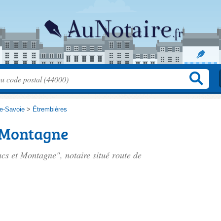
e-Savoie
>
Étrembières
t Montagne
acs et Montagne", notaire situé
route de