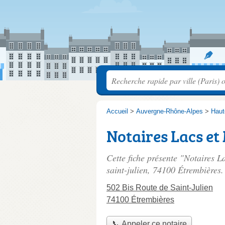
Accueil
>
Auvergne-Rhône-Alpes
>
Haut
Notaires Lacs e
Cette fiche présente "Notaires L
saint-julien
, 74100 Étrembières.
502 Bis Route de Saint-Julien
74100 Étrembières
📞 Appeler ce notaire