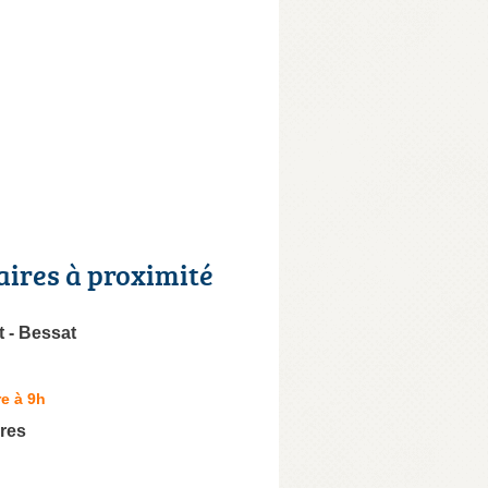
aires à proximité
t - Bessat
e à 9h
res