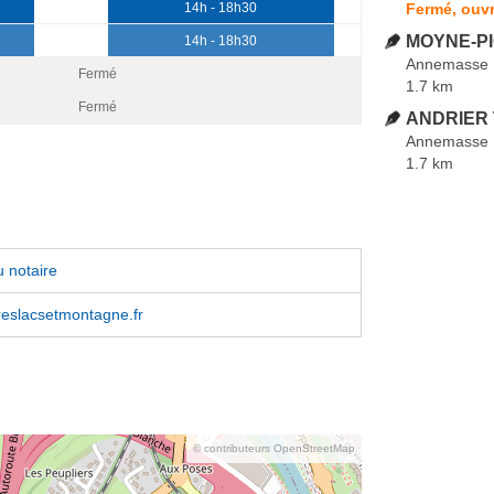
Fermé, ouvr
14h - 18h30
MOYNE-PI
14h - 18h30
Annemasse
Fermé
1.7 km
Fermé
ANDRIER T
Annemasse
1.7 km
 notaire
reslacsetmontagne.fr
© contributeurs OpenStreetMap