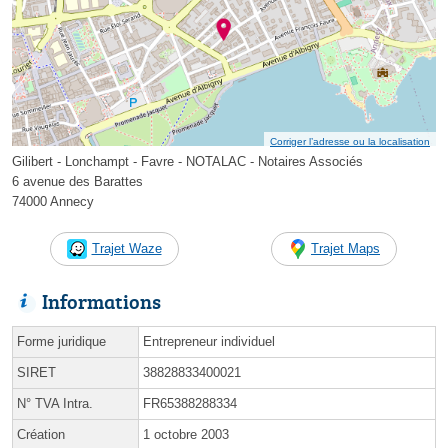
Corriger l’adresse ou la localisation
Gilibert - Lonchampt - Favre - NOTALAC - Notaires Associés
6 avenue des Barattes
74000 Annecy
Trajet Waze
Trajet Maps
Informations
Forme juridique
Entrepreneur individuel
SIRET
38828833400021
N° TVA Intra.
FR65388288334
Création
1 octobre 2003