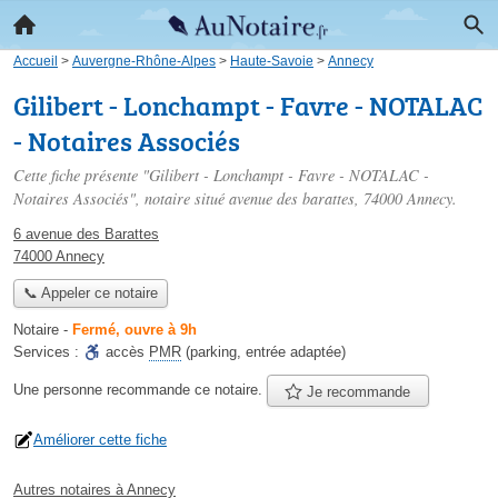
Accueil
>
Auvergne-Rhône-Alpes
>
Haute-Savoie
>
Annecy
Gilibert - Lonchampt - Favre - NOTALAC
- Notaires Associés
Cette fiche présente "Gilibert - Lonchampt - Favre - NOTALAC -
Notaires Associés", notaire situé
avenue des barattes
, 74000 Annecy.
6 avenue des Barattes
74000 Annecy
📞 Appeler ce notaire
Notaire
-
Fermé, ouvre à 9h
Services :
accès
PMR
(parking, entrée adaptée)
Une personne
recommande
ce notaire.
Je recommande
Améliorer cette fiche
Autres notaires à Annecy