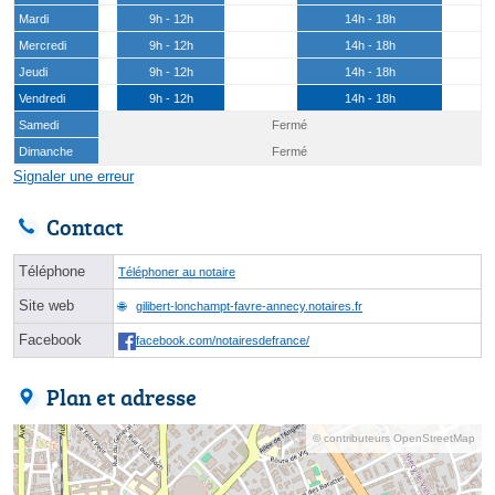
Mardi
9h - 12h
14h - 18h
Mercredi
9h - 12h
14h - 18h
Jeudi
9h - 12h
14h - 18h
Vendredi
9h - 12h
14h - 18h
Samedi
Fermé
Dimanche
Fermé
Signaler une erreur
Contact
Téléphone
Téléphoner au notaire
Site web
gilibert-lonchampt-favre-annecy.notaires.fr
Facebook
facebook.com/notairesdefrance/
Plan et adresse
© contributeurs OpenStreetMap