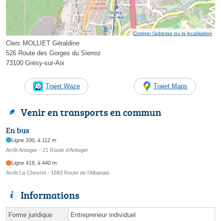
Corriger l’adresse ou la localisation
Clerc MOLLIET Géraldine
526 Route des Gorges du Sierroz
73100 Grésy-sur-Aix
Trajet Waze
Trajet Maps
Venir en transports en commun
En bus
Ligne 200, à 112 m
Arrêt Antoger - 21 Route d’Antoger
Ligne 419, à 440 m
Arrêt La Chevret - 1693 Route de l’Albanais
Informations
Forme juridique
Entrepreneur individuel