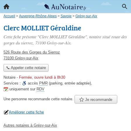
Accueil
>
Auvergne-Rhône-Alpes
>
Savoie
>
Grésy-sur-Aix
Clerc MOLLIET Géraldine
Cette fiche présente "Clerc MOLLIET Géraldine", notaire situé
route des
gorges du sierroz
, 73100 Grésy-sur-Aix.
526 Route des Gorges du Sierroz
73100 Grésy-sur-Aix
📞 Appeler cette notaire
Notaire
-
Fermée, ouvre lundi à 8h30
Services :
accès
PMR
(parking, entrée adaptée)
,
uniquement sur
RDV
Une personne
recommande
cette notaire.
Je recommande
Améliorer cette fiche
Autres notaires à Grésy-sur-Aix