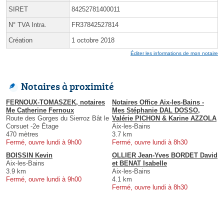
SIRET
84252781400011
N° TVA Intra.
FR37842527814
Création
1 octobre 2018
Éditer les informations de mon notaire
Notaires à proximité
FERNOUX-TOMASZEK, notaires
Notaires Office Aix-les-Bains -
Me Catherine Fernoux
Mes Stéphanie DAL DOSSO,
Route des Gorges du Sierroz Bât le
Valérie PICHON & Karine AZZOLA
Corsuet -2e Étage
Aix-les-Bains
470 mètres
3.7 km
Fermé, ouvre lundi à 9h00
Fermé, ouvre lundi à 8h30
BOISSIN Kevin
OLLIER Jean-Yves BORDET David
Aix-les-Bains
et BENAT Isabelle
3.9 km
Aix-les-Bains
Fermé, ouvre lundi à 9h00
4.1 km
Fermé, ouvre lundi à 8h30