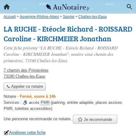
Accueil
>
Auvergne-Rhône-Alpes
>
Savoie
>
Challes-les-Eaux
LA RUCHE - Etéocle Richard - ROISSARD
Caroline - KIRCHMEIER Jonathan
Cette fiche présente "LA RUCHE - Etéocle Richard - ROISSARD
Caroline - KIRCHMEIER Jonathan", notaire situé
chemin des
primevères
, 73190 Challes-les-Eaux.
7 chemin des Primevères
73190 Challes-les-Eaux
📞 Appeler ce notaire
Notaire
-
Fermé, ouvre à 14h
Services :
accès
PMR
(parking, entrée adaptée, places assises
PMR, toilettes accessibles)
Une personne
recommande
ce notaire.
Je recommande
Améliorer cette fiche