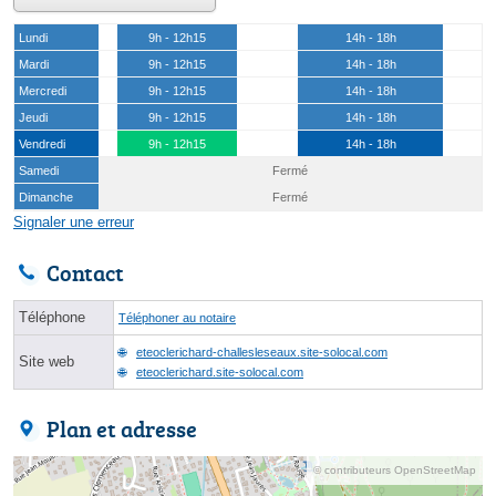
Lundi
9h - 12h15
14h - 18h
Mardi
9h - 12h15
14h - 18h
Mercredi
9h - 12h15
14h - 18h
Jeudi
9h - 12h15
14h - 18h
Vendredi
9h - 12h15
14h - 18h
Samedi
Fermé
Dimanche
Fermé
Signaler une erreur
Contact
Téléphone
Téléphoner au notaire
eteoclerichard-challesleseaux.site-solocal.com
Site web
eteoclerichard.site-solocal.com
Plan et adresse
© contributeurs OpenStreetMap