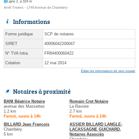
Ligne 2, à 324 m
Arrêt Triviers - 1749 Avenue de Chambéry
Informations
Forme juridique
SCP de notaires
SIRET
40006042200047
N° TVA Intra.
FR84400060422
Création
12 mai 2014
Éditer les informations de mon notaire
Notaires à proximité
BANI Béatrice Notaire
Romain Cret Notaire
avenue des Massettes
La Ravoire
1.2 km
2.7 km
Fermé, ouvre à 14h
Fermé, ouvre à 14h
BILLARD Jean François
ASSIER BILLARD LANGLE-
Chambéry
LACASSAGNE GUICHARD,
5 km
Notaires Associés