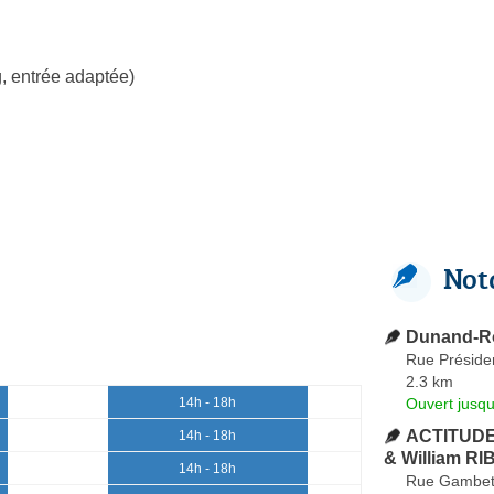
, entrée adaptée)
Not
Dunand-Ro
Rue Préside
2.3 km
Ouvert jusqu
14h - 18h
ACTITUDE
14h - 18h
& William RI
14h - 18h
Rue Gambet