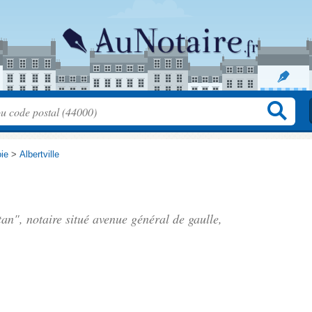
ie
>
Albertville
tan", notaire situé
avenue général de gaulle
,