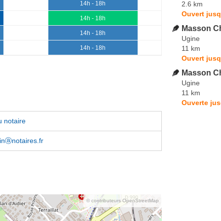
2.6 km
14h - 18h
Ouvert jusq
14h - 18h
Masson Chr
14h - 18h
Ugine
11 km
14h - 18h
Ouvert jusq
Masson Ch
Ugine
11 km
Ouverte jus
 notaire
linⓐnotaires.fr
© contributeurs OpenStreetMap