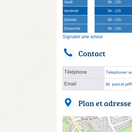
Jeudi
9h - 12h
Vendredi
9h - 12h
Samedi
9h - 12h
Dimanche
9h - 12h
Signaler une erreur
Contact
Téléphone
Téléphoner au
Email
pascal.jaff
Plan et adresse