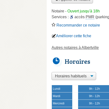
Notaire
-
Ouvert jusqu'à 18h
Services :
accès
PMR
(parking
Recommander ce notaire
Améliorer cette fiche
Autres notaires à Albertville
Horaires
Lundi
9h - 12h
Mardi
9h - 12h
Mercredi
9h - 12h