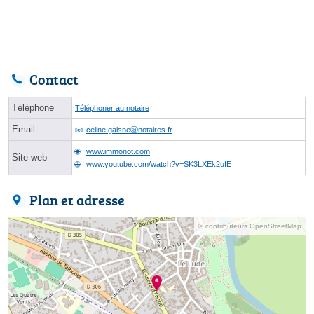
Contact
Téléphone
Téléphoner au notaire
Email
celine.gaisneⓐnotaires.fr
www.immonot.com
Site web
www.youtube.com/watch?v=SK3LXEk2ufE
Plan et adresse
© contributeurs OpenStreetMap