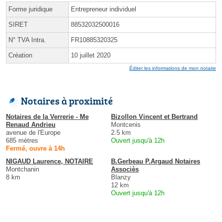
Forme juridique
Entrepreneur individuel
SIRET
88532032500016
N° TVA Intra.
FR10885320325
Création
10 juillet 2020
Éditer les informations de mon notaire
Notaires à proximité
Notaires de la Verrerie - Me
Bizollon Vincent et Bertrand
Renaud Andrieu
Montcenis
avenue de l'Europe
2.5 km
685 mètres
Ouvert jusqu'à 12h
Fermé, ouvre à 14h
NIGAUD Laurence, NOTAIRE
B.Gerbeau P.Argaud Notaires
Montchanin
Associès
8 km
Blanzy
12 km
Ouvert jusqu'à 12h