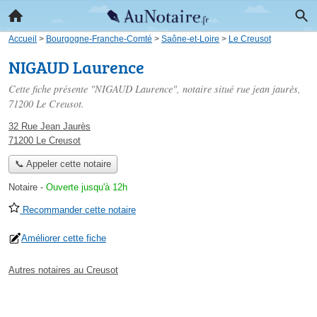
Accueil
>
Bourgogne-Franche-Comté
>
Saône-et-Loire
>
Le Creusot
NIGAUD Laurence
Cette fiche présente "NIGAUD Laurence", notaire situé
rue jean jaurès
,
71200 Le Creusot.
32 Rue Jean Jaurès
71200 Le Creusot
📞 Appeler cette notaire
Notaire
-
Ouverte jusqu'à 12h
Recommander cette notaire
Améliorer cette fiche
Autres notaires au Creusot