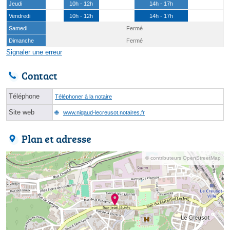
Jeudi
10h - 12h
14h - 17h
Vendredi
10h - 12h
14h - 17h
Samedi
Fermé
Dimanche
Fermé
Signaler une erreur
Contact
Téléphone
Téléphoner à la notaire
Site web
www.nigaud-lecreusot.notaires.fr
Plan et adresse
© contributeurs OpenStreetMap