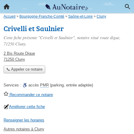
Accueil
>
Bourgogne-Franche-Comté
>
Saône-et-Loire
>
Cluny
Crivelli et Saulnier
Cette fiche présente "Crivelli et Saulnier", notaire situé
route digue
,
71250 Cluny.
2 Bis Route Digue
71250 Cluny
📞 Appeler ce notaire
Services :
accès
PMR
(parking, entrée adaptée)
Recommander ce notaire
Améliorer cette fiche
Renseigner les horaires
Autres notaires à Cluny