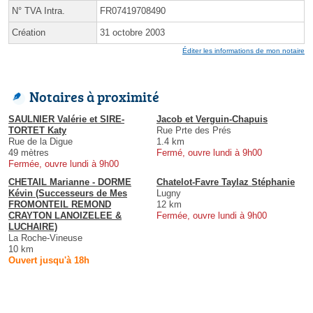
N° TVA Intra.
FR07419708490
Création
31 octobre 2003
Éditer les informations de mon notaire
Notaires à proximité
SAULNIER Valérie et SIRE-
Jacob et Verguin-Chapuis
TORTET Katy
Rue Prte des Prés
Rue de la Digue
1.4 km
49 mètres
Fermé, ouvre lundi à 9h00
Fermée, ouvre lundi à 9h00
CHETAIL Marianne - DORME
Chatelot-Favre Taylaz Stéphanie
Kévin (Successeurs de Mes
Lugny
FROMONTEIL REMOND
12 km
CRAYTON LANOIZELEE &
Fermée, ouvre lundi à 9h00
LUCHAIRE)
La Roche-Vineuse
10 km
Ouvert jusqu'à 18h