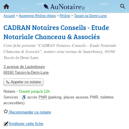
Accueil
>
Auvergne-Rhône-Alpes
>
Rhône
>
Tassin-la-Demi-Lune
CADRAN Notaires Conseils - Etude
Notariale Chanceau & Associés
Cette fiche présente "CADRAN Notaires Conseils - Etude Notariale
Chanceau & Associés", notaire situé
avenue de lauterbourg
, 69160
Tassin-la-Demi-Lune.
3 avenue de Lauterbourg
69160 Tassin-la-Demi-Lune
📞 Appeler ce notaire
Notaire
-
Ouvert jusqu'à 12h
Services :
accès
PMR
(parking, places assises PMR, toilettes
accessibles)
Recommander ce notaire
Améliorer cette fiche