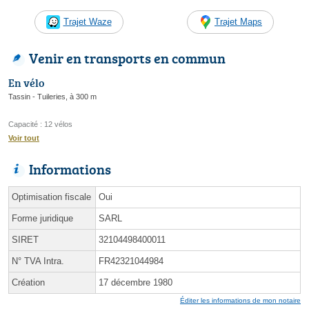
Trajet Waze
Trajet Maps
Venir en transports en commun
En vélo
Tassin - Tuileries, à 300 m
Capacité : 12 vélos
Voir tout
Informations
Optimisation fiscale
Oui
Forme juridique
SARL
SIRET
32104498400011
N° TVA Intra.
FR42321044984
Création
17 décembre 1980
Éditer les informations de mon notaire