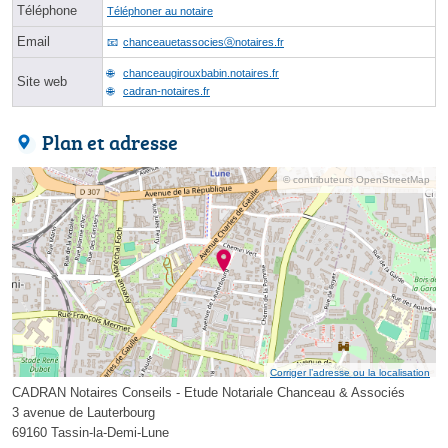
Téléphone
Téléphoner au notaire
Email
chanceauetassociesⓐnotaires.fr
chanceaugirouxbabin.notaires.fr
Site web
cadran-notaires.fr
Plan et adresse
© contributeurs OpenStreetMap
Corriger l’adresse ou la localisation
CADRAN Notaires Conseils - Etude Notariale Chanceau & Associés
3 avenue de Lauterbourg
69160 Tassin-la-Demi-Lune