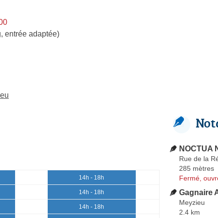
h00
, entrée adaptée)
ieu
Not
NOCTUA N
Rue de la R
285 mètres
Fermé, ouvr
14h - 18h
Gagnaire A
14h - 18h
Meyzieu
14h - 18h
2.4 km