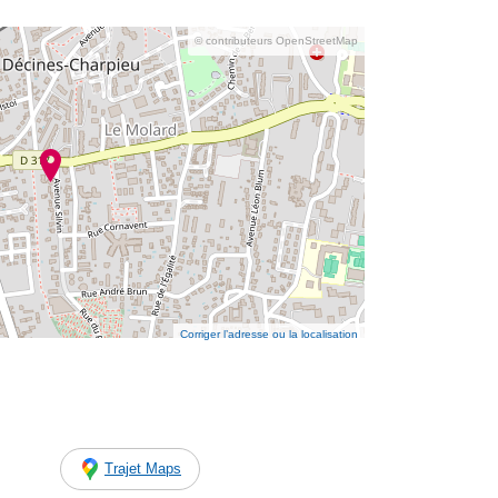
© contributeurs OpenStreetMap
Corriger l’adresse ou la localisation
Trajet Maps