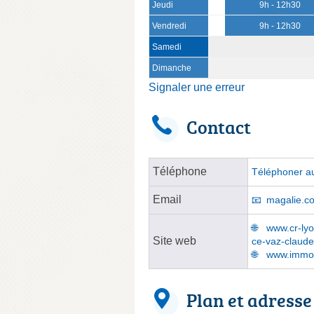
Jeudi
9h - 12h30
Vendredi
9h - 12h30
Samedi
Dimanche
Signaler une erreur
Contact
Téléphone
Téléphoner au
Email
magalie.c
www.cr-lyon
Site web
ce-vaz-claude
www.immobi
Plan et adresse