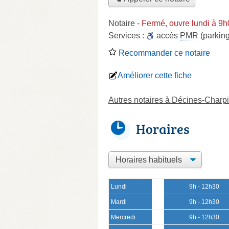
Notaire
-
Fermé, ouvre lundi à 9
Services :
accès
PMR
(parking
Recommander ce notaire
Améliorer cette fiche
Autres notaires à Décines-Charp
Horaires
Lundi
9h - 12h30
Mardi
9h - 12h30
Mercredi
9h - 12h30