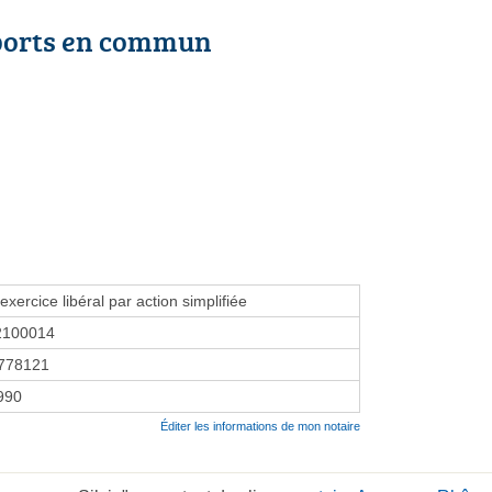
ports en commun
exercice libéral par action simplifiée
2100014
778121
1990
Éditer les informations de mon notaire