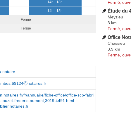
Fermé, ouvr
14h - 18h
Étude du 
14h - 18h
Meyzieu
Fermé
3 km
Fermé, ouvr
Fermé
Office Not
Chassieu
3.9 km
Fermé, ouvr
 notaire
ombes.69124ⓐnotaires.fr
.notaires.fr/fr/annuaire/fiche-office/office-scp-fabri
-touzet-frederic-aumont,3019,4491.html
lier.notaires.fr