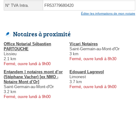
N° TVA Intra.
FR53779680420
Éditer les informations de mon notaire
Notaires à proximité
Office Notarial Sébastien
Vicari Notaires
PARTOUCHE
Saint-Germain-au-Mont-d'Or
Lissieu
3 km
2.1 km
Fermé, ouvre lundi à 8h30
Fermé, ouvre lundi à 9h00
Entandem | notaires mont d’or
Edouard Lagrevol
(Stéphane Vacher) [ex NMO -
Limonest
Notaire Mont d’Or]
3.7 km
Saint-Germain-au-Mont-d'Or
Fermé, ouvre lundi à 9h00
3.2 km
Fermé, ouvre lundi à 9h00