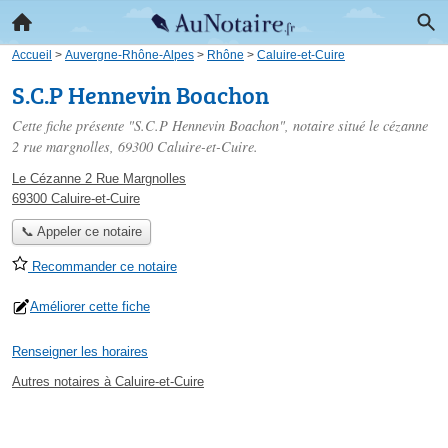
Accueil
>
Auvergne-Rhône-Alpes
>
Rhône
>
Caluire-et-Cuire
S.C.P Hennevin Boachon
Cette fiche présente "S.C.P Hennevin Boachon", notaire situé
le cézanne
2 rue margnolles
, 69300 Caluire-et-Cuire.
Le Cézanne 2 Rue Margnolles
69300 Caluire-et-Cuire
📞 Appeler ce notaire
Recommander ce notaire
Améliorer cette fiche
Renseigner les horaires
Autres notaires à Caluire-et-Cuire