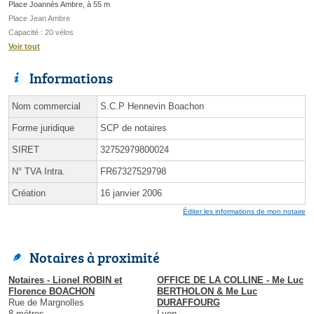
Place Joannès Ambre, à 55 m
Place Jean Ambre
Capacité : 20 vélos
Voir tout
Informations
Nom commercial
S.C.P Hennevin Boachon
Forme juridique
SCP de notaires
SIRET
32752979800024
N° TVA Intra.
FR67327529798
Création
16 janvier 2006
Éditer les informations de mon notaire
Notaires à proximité
Notaires - Lionel ROBIN et
OFFICE DE LA COLLINE - Me Luc
Florence BOACHON
BERTHOLON & Me Luc
Rue de Margnolles
DURAFFOURG
8 mètres
Lyon