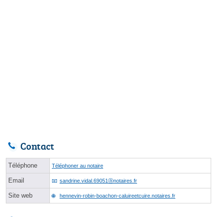
Contact
Téléphone
Téléphoner au notaire
Email
sandrine.vidal.69051ⓐnotaires.fr
Site web
hennevin-robin-boachon-caluireetcuire.notaires.fr