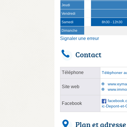
Jeudi
Vendredi
Samedi
8h30 - 12h30
Dimanche
Signaler une erreur
Contact
Téléphone
Téléphoner au
www.eymar
Site web
www.immo
facebook.
Facebook
ic-Depont-et
Plan et adresse