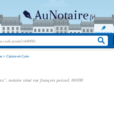
ne
>
Caluire-et-Cuire
res", notaire situé
rue françois peissel
, 69300