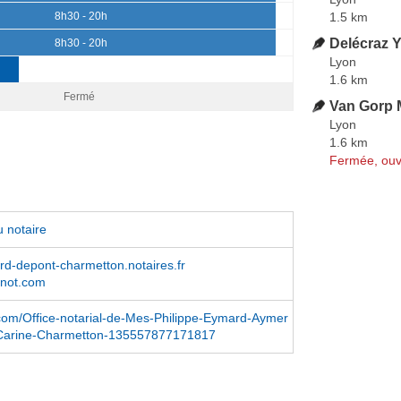
1.5 km
8h30 - 20h
Delécraz 
8h30 - 20h
Lyon
1.6 km
Fermé
Van Gorp 
Lyon
1.6 km
Fermée, ouv
 notaire
d-depont-charmetton.notaires.fr
not.com
com/Office-notarial-de-Mes-Philippe-Eymard-Aymer
-Carine-Charmetton-135557877171817