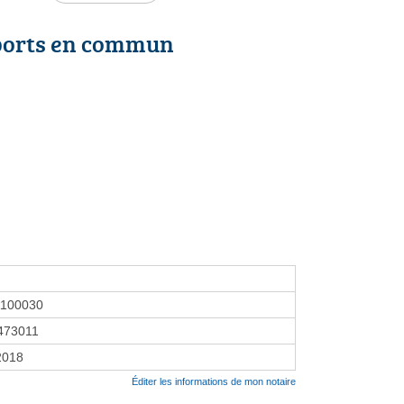
ports en commun
1100030
473011
 2018
Éditer les informations de mon notaire