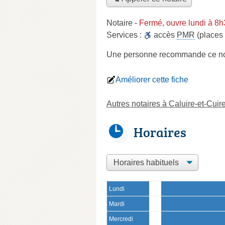
Notaire
-
Fermé, ouvre lundi à 8
Services :
accès
PMR
(places 
Une personne
recommande
ce no
Améliorer cette fiche
Autres notaires à Caluire-et-Cuir
Horaires
Lundi
Mardi
Mercredi