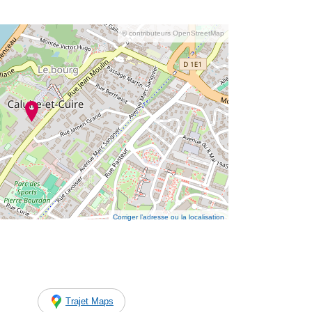
© contributeurs OpenStreetMap
Corriger l’adresse ou la localisation
Trajet Maps