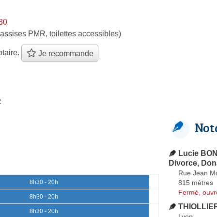
h30
assises PMR, toilettes accessibles)
taire.
Je recommande
e
Not
Lucie BON
Divorce, Don
Rue Jean Mo
815 mètres
8h30 - 20h
Fermé, ouvr
8h30 - 20h
THIOLLIER
8h30 - 20h
Lyon