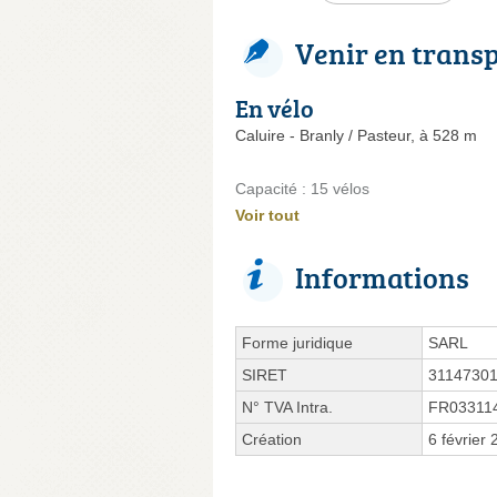
Venir en trans
En vélo
Caluire - Branly / Pasteur, à 528 m
Capacité : 15 vélos
Voir tout
Informations
Forme juridique
SARL
SIRET
3114730
N° TVA Intra.
FR03311
Création
6 février