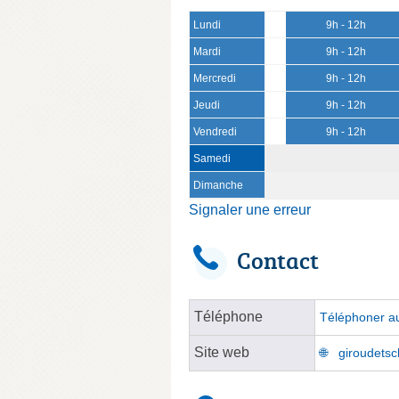
Lundi
9h - 12h
Mardi
9h - 12h
Mercredi
9h - 12h
Jeudi
9h - 12h
Vendredi
9h - 12h
Samedi
Dimanche
Signaler une erreur
Contact
Téléphone
Téléphoner au
Site web
giroudetsc