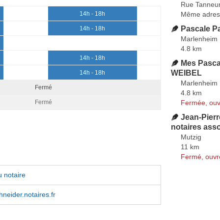
Rue Tanneu
Même adres
14h - 18h
Pascale Pa
14h - 18h
Marlenheim
4.8 km
14h - 18h
Mes Pasca
WEIBEL
14h - 18h
Marlenheim
Fermé
4.8 km
Fermée, ouv
Fermé
Jean-Pier
notaires ass
Mutzig
11 km
Fermé, ouvr
 notaire
hneider.notaires.fr