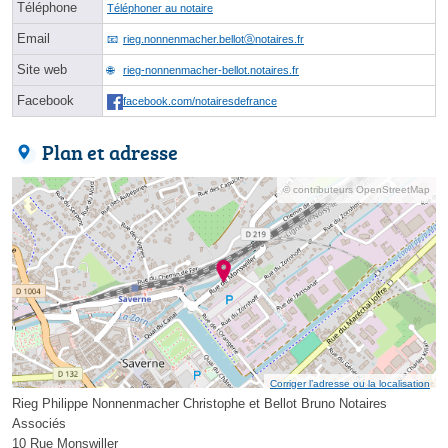
Téléphone
Téléphoner au notaire
Email
rieg.nonnenmacher.bellotⓐnotaires.fr
Site web
rieg-nonnenmacher-bellot.notaires.fr
Facebook
facebook.com/notairesdefrance
Plan et adresse
© contributeurs OpenStreetMap
Corriger l’adresse ou la localisation
Rieg Philippe Nonnenmacher Christophe et Bellot Bruno Notaires
Associés
10 Rue Monswiller