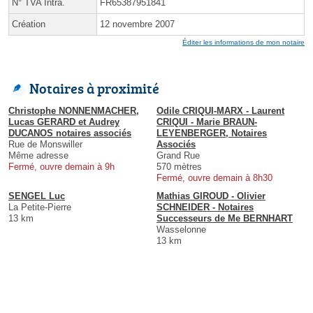
N° TVA Intra.
FR65387951841
Création
12 novembre 2007
Éditer les informations de mon notaire
Notaires à proximité
Christophe NONNENMACHER,
Odile CRIQUI-MARX - Laurent
Lucas GERARD et Audrey
CRIQUI - Marie BRAUN-
DUCANOS notaires associés
LEYENBERGER, Notaires
Rue de Monswiller
Associés
Même adresse
Grand Rue
Fermé, ouvre demain à 9h
570 mètres
Fermé, ouvre demain à 8h30
SENGEL Luc
Mathias GIROUD - Olivier
La Petite-Pierre
SCHNEIDER - Notaires
13 km
Successeurs de Me BERNHART
Wasselonne
13 km