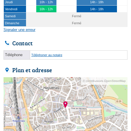
Jeudi
10h - 12h
14h - 18h
Vendredi
10h - 12h
14h - 18h
Samedi
Fermé
Dimanche
Fermé
Signaler une erreur
Contact
Téléphone
Téléphoner au notaire
Plan et adresse
© contributeurs OpenStreetMap