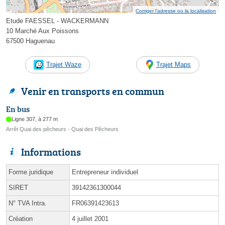
Corriger l’adresse ou la localisation
Etude FAESSEL - WACKERMANN
10 Marché Aux Poissons
67500 Haguenau
Trajet Waze
Trajet Maps
Venir en transports en commun
En bus
Ligne 307, à 277 m
Arrêt Quai des pêcheurs - Quai des Pêcheurs
Informations
Forme juridique
Entrepreneur individuel
SIRET
39142361300044
N° TVA Intra.
FR06391423613
Création
4 juillet 2001