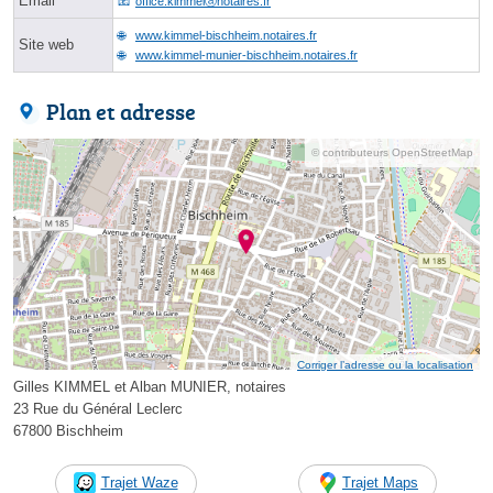
Email
office.kimmelⓐnotaires.fr
www.kimmel-bischheim.notaires.fr
Site web
www.kimmel-munier-bischheim.notaires.fr
Plan et adresse
© contributeurs OpenStreetMap
Corriger l’adresse ou la localisation
Gilles KIMMEL et Alban MUNIER, notaires
23 Rue du Général Leclerc
67800 Bischheim
Trajet Waze
Trajet Maps