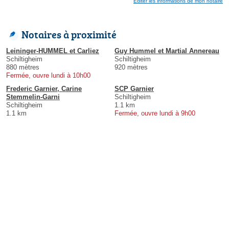
Éditer les informations de mon notaire
Notaires à proximité
Leininger-HUMMEL et Carliez
Guy Hummel et Martial Annereau
Schiltigheim
Schiltigheim
880 mètres
920 mètres
Fermée, ouvre lundi à 10h00
Frederic Garnier, Carine
SCP Garnier
Stemmelin-Garni
Schiltigheim
Schiltigheim
1.1 km
1.1 km
Fermée, ouvre lundi à 9h00