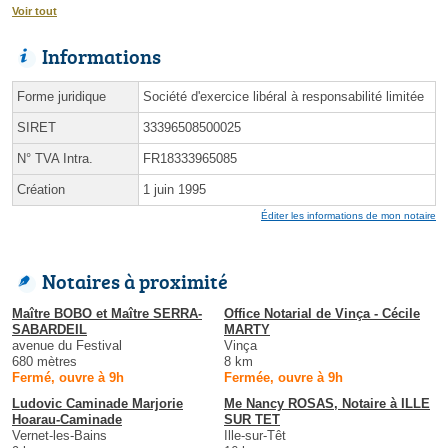
Voir tout
Informations
Forme juridique
Société d'exercice libéral à responsabilité limitée
SIRET
33396508500025
N° TVA Intra.
FR18333965085
Création
1 juin 1995
Éditer les informations de mon notaire
Notaires à proximité
Maître BOBO et Maître SERRA-
Office Notarial de Vinça - Cécile
SABARDEIL
MARTY
avenue du Festival
Vinça
680 mètres
8 km
Fermé, ouvre à 9h
Fermée, ouvre à 9h
Ludovic Caminade Marjorie
Me Nancy ROSAS, Notaire à ILLE
Hoarau-Caminade
SUR TET
Vernet-les-Bains
Ille-sur-Têt