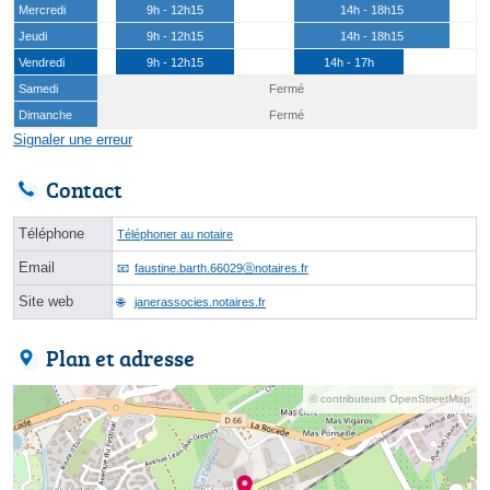
Mercredi
9h - 12h15
14h - 18h15
Jeudi
9h - 12h15
14h - 18h15
Vendredi
9h - 12h15
14h - 17h
Samedi
Fermé
Dimanche
Fermé
Signaler une erreur
Contact
Téléphone
Téléphoner au notaire
Email
faustine.barth.66029ⓐnotaires.fr
Site web
janerassocies.notaires.fr
Plan et adresse
© contributeurs OpenStreetMap