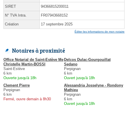
SIRET
94366815200011
N° TVA Intra.
FR07943668152
Création
17 septembre 2025
Éditer les informations de mon notaire
Notaires à proximité
Office Notarial de Saint-Estève Me
Delcos Dulac-Gourgouillat
Christelle Martin-BOSSI
Sedano
Saint-Estève
Perpignan
6 km
6 km
Ouverte jusqu'à 18h
Ouvert jusqu'à 18h
Clement Pierre
Alessandria Josselyne - Rondony
Perpignan
Mathieu
6 km
Perpignan
Fermé, ouvre demain à 8h30
6 km
Ouvert jusqu'à 18h