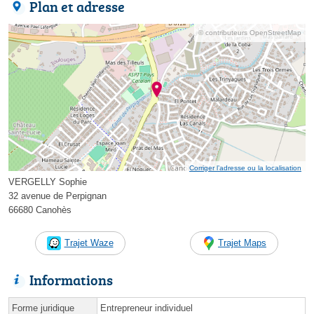
Plan et adresse
© contributeurs OpenStreetMap
Corriger l’adresse ou la localisation
VERGELLY Sophie
32 avenue de Perpignan
66680 Canohès
Trajet Waze
Trajet Maps
Informations
Forme juridique
Entrepreneur individuel