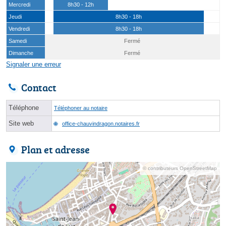
Mercredi
8h30 - 12h
Jeudi
8h30 - 18h
Vendredi
8h30 - 18h
Samedi
Fermé
Dimanche
Fermé
Signaler une erreur
Contact
Téléphone
Téléphoner au notaire
Site web
office-chauvindragon.notaires.fr
Plan et adresse
© contributeurs OpenStreetMap