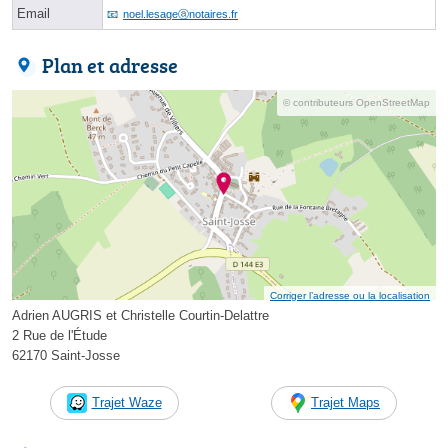
Email
noel.lesageⓐnotaires.fr
Plan et adresse
© contributeurs OpenStreetMap
Corriger l’adresse ou la localisation
Adrien AUGRIS et Christelle Courtin-Delattre
2 Rue de l'Étude
62170 Saint-Josse
Trajet Waze
Trajet Maps