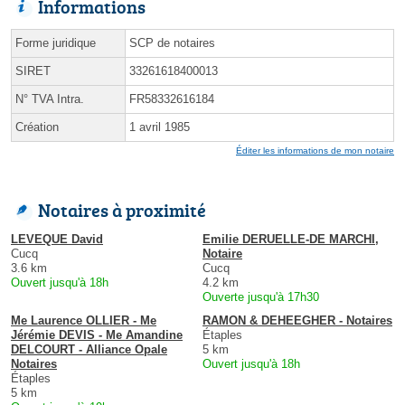
Informations
Forme juridique
SCP de notaires
SIRET
33261618400013
N° TVA Intra.
FR58332616184
Création
1 avril 1985
Éditer les informations de mon notaire
Notaires à proximité
LEVEQUE David
Emilie DERUELLE-DE MARCHI,
Cucq
Notaire
3.6 km
Cucq
Ouvert jusqu'à 18h
4.2 km
Ouverte jusqu'à 17h30
Me Laurence OLLIER - Me
RAMON & DEHEEGHER - Notaires
Jérémie DEVIS - Me Amandine
Étaples
DELCOURT - Alliance Opale
5 km
Notaires
Ouvert jusqu'à 18h
Étaples
5 km