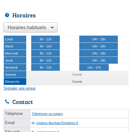
Horaires
Lundi
9h - 12h
14h - 18h
Mardi
9h - 12h
14h - 18h
Mercredi
9h - 12h
14h - 18h
Jeudi
9h - 12h
14h - 18h
Vendredi
9h - 12h
14h - 17h
Samedi
Fermé
Dimanche
Fermé
Signaler une erreur
Contact
Téléphone
Téléphoner au notaire
Email
notaires.fleurbaixⓐnotaires.fr
Site web
acte3.notaires.fr