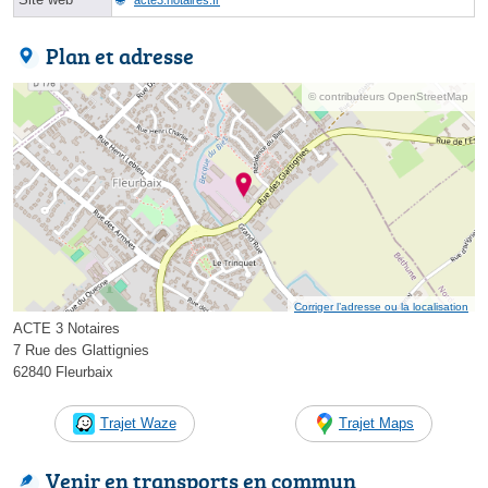
Plan et adresse
© contributeurs OpenStreetMap
Corriger l’adresse ou la localisation
ACTE 3 Notaires
7 Rue des Glattignies
62840 Fleurbaix
Trajet Waze
Trajet Maps
Venir en transports en commun