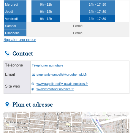
Mercredi
9h - 12h
14h - 17h30
Jeudi
9h - 12h
14h - 17h30
Vendredi
9h - 12h
14h - 17h30
Samedi
Fermé
Dimanche
Fermé
Signaler une erreur
Contact
Téléphone
Téléphoner au notaire
Email
stephanie.vanbelleⓐprochemploi.fr
www.capelle-delfly-calais.notaires.fr
Site web
www.immobilier.notaires.fr
Plan et adresse
© contributeurs OpenStreetMap