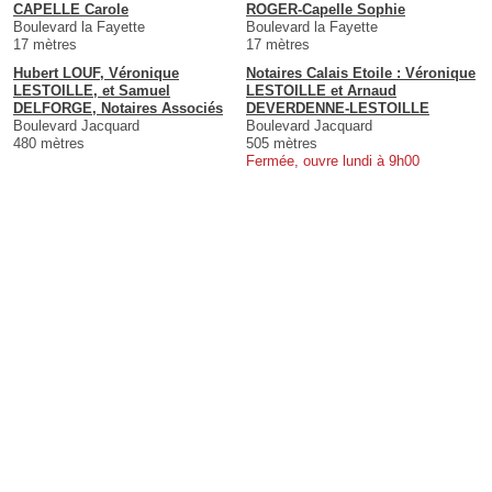
CAPELLE Carole
ROGER-Capelle Sophie
Boulevard la Fayette
Boulevard la Fayette
17 mètres
17 mètres
Hubert LOUF, Véronique
Notaires Calais Etoile : Véronique
LESTOILLE, et Samuel
LESTOILLE et Arnaud
DELFORGE, Notaires Associés
DEVERDENNE-LESTOILLE
Boulevard Jacquard
Boulevard Jacquard
480 mètres
505 mètres
Fermée, ouvre lundi à 9h00