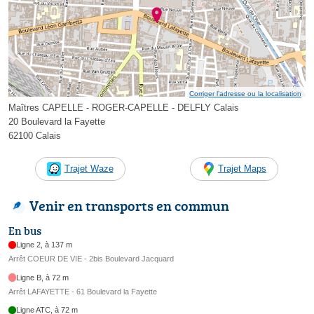
Corriger l’adresse ou la localisation
Maîtres CAPELLE - ROGER-CAPELLE - DELFLY Calais
20 Boulevard la Fayette
62100 Calais
Trajet Waze
Trajet Maps
Venir en transports en commun
En bus
Ligne 2, à 137 m
Arrêt COEUR DE VIE - 2bis Boulevard Jacquard
Ligne B, à 72 m
Arrêt LAFAYETTE - 61 Boulevard la Fayette
Ligne ATC, à 72 m