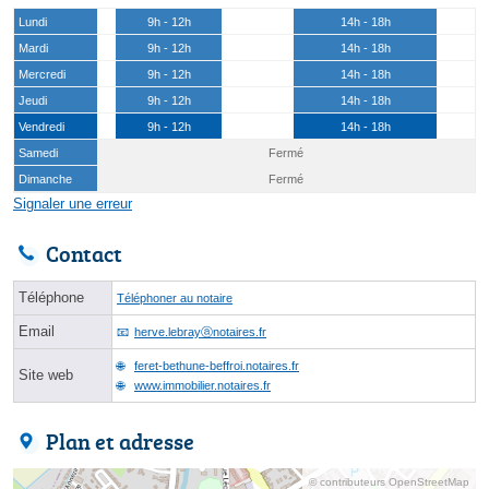
Lundi
9h - 12h
14h - 18h
Mardi
9h - 12h
14h - 18h
Mercredi
9h - 12h
14h - 18h
Jeudi
9h - 12h
14h - 18h
Vendredi
9h - 12h
14h - 18h
Samedi
Fermé
Dimanche
Fermé
Signaler une erreur
Contact
Téléphone
Téléphoner au notaire
Email
herve.lebrayⓐnotaires.fr
feret-bethune-beffroi.notaires.fr
Site web
www.immobilier.notaires.fr
Plan et adresse
© contributeurs OpenStreetMap