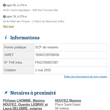
Ligne 50, à 179 m
Arrêt Centre Aquatique - 409 Rue Fernand Bar
Ligne 78, à 279 m
Arrêt Hôtel des Postes - 2 Place du Marechal Joffre
Voir tout
Informations
Forme juridique
SCP de notaires
SIRET
78393728700036
N° TVA Intra.
FR22783937287
Création
1 mai 2010
Éditer les informations de mon notaire
Notaires à proximité
Philippe LHOMME, Maxime
HOUYEZ Maxime
HOUYEZ, Quentin LEBRAY et
Place Saint-Vaast
Laura DELABRE, notaires
59 mètres