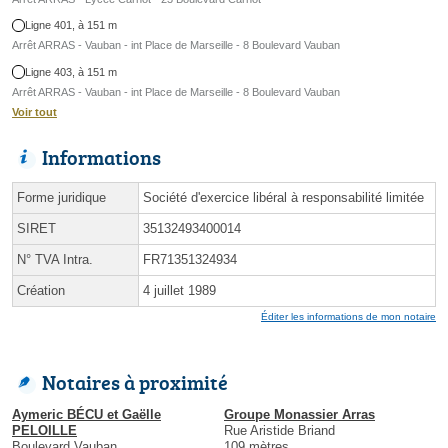
Ligne 401, à 151 m
Arrêt ARRAS - Vauban - int Place de Marseille - 8 Boulevard Vauban
Ligne 403, à 151 m
Arrêt ARRAS - Vauban - int Place de Marseille - 8 Boulevard Vauban
Voir tout
Informations
Forme juridique
Société d'exercice libéral à responsabilité limitée
SIRET
35132493400014
N° TVA Intra.
FR71351324934
Création
4 juillet 1989
Éditer les informations de mon notaire
Notaires à proximité
Aymeric BÉCU et Gaëlle
Groupe Monassier Arras
PELOILLE
Rue Aristide Briand
Boulevard Vauban
109 mètres