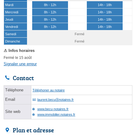
Mardi
8h - 12h
14h - 18h
Mercredi
8h - 12h
14h - 18h
Jeudi
8h - 12h
14h - 18h
Vendredi
8h - 12h
14h - 18h
Samedi
Fermé
(15 août)
Dimanche
Fermé
Fermé le 15 août
Signaler une erreur
Contact
Téléphone
Téléphoner au notaire
Email
laurent.becuⓐnotaires.fr
www.becu-notaires.fr
Site web
www.immobilier.notaires.fr
Plan et adresse