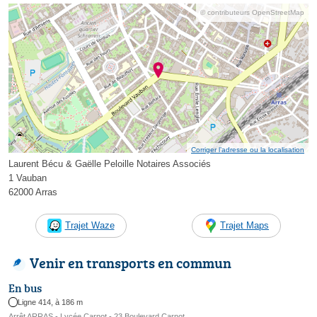
© contributeurs OpenStreetMap
Corriger l’adresse ou la localisation
Laurent Bécu & Gaëlle Peloille Notaires Associés
1 Vauban
62000 Arras
Trajet Waze
Trajet Maps
Venir en transports en commun
En bus
Ligne 414, à 186 m
Arrêt ARRAS - Lycée Carnot - 23 Boulevard Carnot