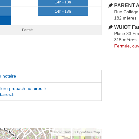
14h - 18h
PARENT 
Rue Collège
14h - 18h
182 mètres
WUIOT Fa
Fermé
Place 33 È
315 mètres
Fermée, ouv
 notaire
lercq-rouach.notaires.fr
taires.fr
© contributeurs OpenStreetMap