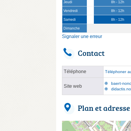
Jeudi
8h - 12h
Vendredi
8h - 12h
Samedi
8h - 12h
Dimanche
Signaler une erreur
Contact
Téléphone
Téléphoner au
baert-nonc
Site web
didactis.no
Plan et adresse