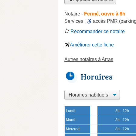
Notaire
-
Fermé, ouvre à 8h
Services :
accès
PMR
(parking
Recommander ce notaire
Améliorer cette fiche
Autres notaires à Arras
Horaires
Lundi
8h - 12h
Mardi
8h - 12h
Mercredi
8h - 12h