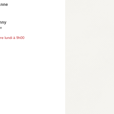
Anne
nny
me
re lundi à 9h00