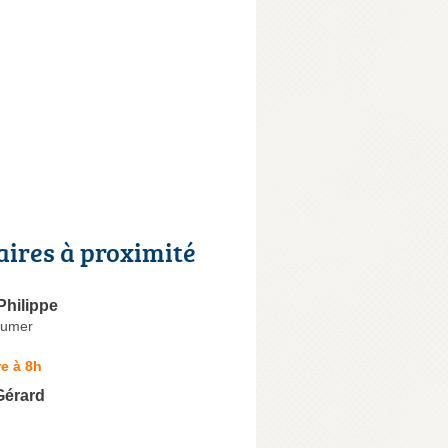
aires à proximité
hilippe
oumer
e à 8h
Gérard