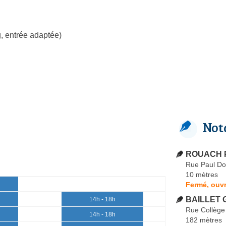
, entrée adaptée)
Not
ROUACH P
Rue Paul D
10 mètres
Fermé, ouvr
BAILLET 
14h - 18h
Rue Collège
14h - 18h
182 mètres