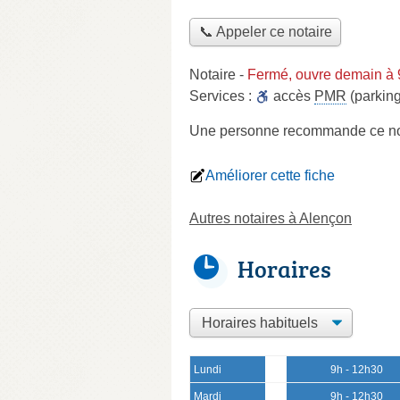
📞 Appeler ce notaire
Notaire
-
Fermé, ouvre demain à 
Services :
accès
PMR
(parking
Une personne
recommande
ce no
Améliorer cette fiche
Autres notaires à Alençon
Horaires
Lundi
9h - 12h30
Mardi
9h - 12h30