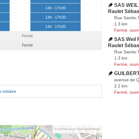
SAS WEIL 
14h - 17h30
Raulet Sébas
Rue Sainte-
14h - 17h30
1.3 km
14h - 17h30
Fermé, ouvr
Fermé
SAS Weil 
Raulet Sébas
Fermé
Rue Sainte-
1.3 km
Fermé, ouvr
GUILBERT
avenue de 
2.2 km
 notaire
Fermé, ouvr
© contributeurs OpenStreetMap