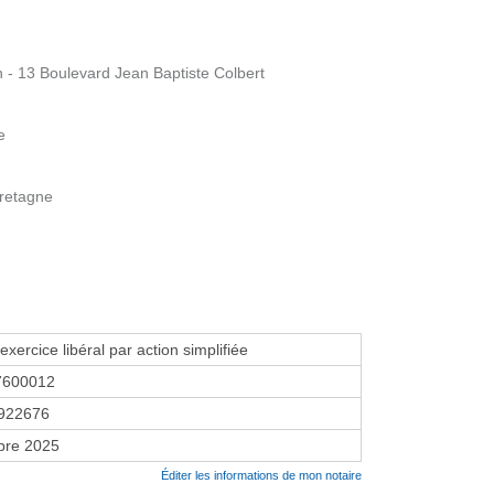
 - 13 Boulevard Jean Baptiste Colbert
e
Bretagne
exercice libéral par action simplifiée
7600012
922676
bre 2025
Éditer les informations de mon notaire