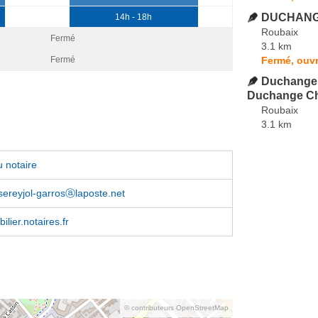
DUCHANGE
14h - 18h
Roubaix
Fermé
3.1 km
Fermé, ouvr
Fermé
Duchange 
Duchange Ch
Roubaix
3.1 km
 notaire
sereyjol-garrosⓐlaposte.net
lier.notaires.fr
© contributeurs OpenStreetMap