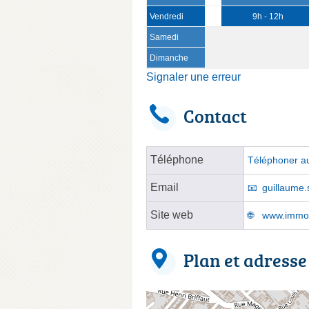
Vendredi
9h - 12h
Samedi
Dimanche
Signaler une erreur
Contact
Téléphone
Téléphoner au
Email
guillaume.
Site web
www.immobi
Plan et adresse