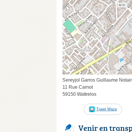
Sereyjol Garros Guillaume Notai
11 Rue Carnot
59150 Wattrelos
Trajet Waze
Venir en trans