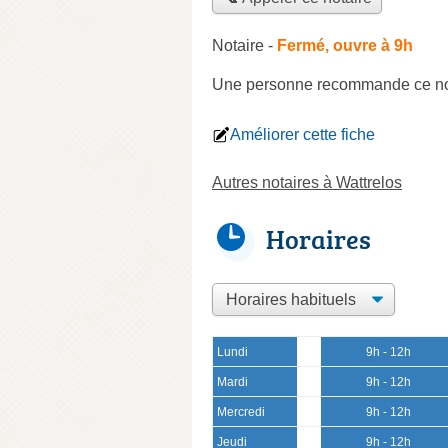
Notaire
-
Fermé, ouvre à 9h
Une personne
recommande
ce no
Améliorer cette fiche
Autres notaires à Wattrelos
Horaires
Lundi
9h - 12h
Mardi
9h - 12h
Mercredi
9h - 12h
Jeudi
9h - 12h