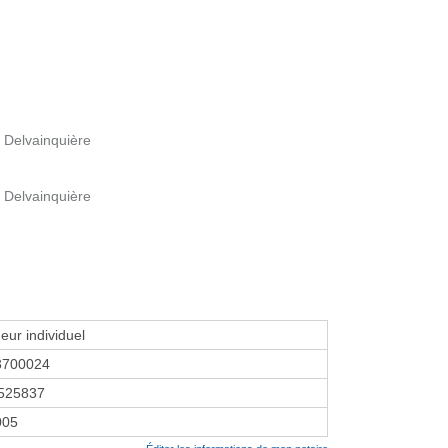
n Delvainquière
n Delvainquière
eur individuel
3700024
525837
2005