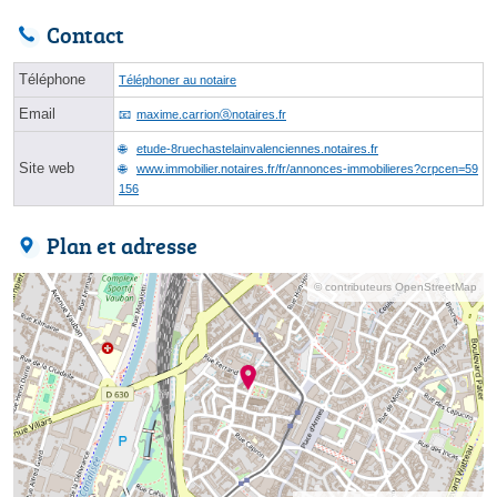
Contact
Téléphone
Téléphoner au notaire
Email
maxime.carrionⓐnotaires.fr
etude-8ruechastelainvalenciennes.notaires.fr
Site web
www.immobilier.notaires.fr/fr/annonces-immobilieres?crpcen=59
156
Plan et adresse
© contributeurs OpenStreetMap