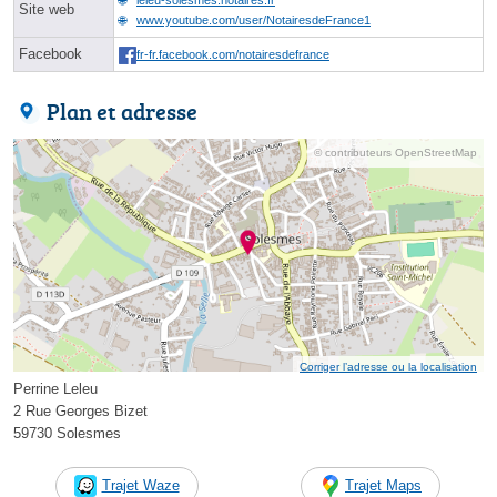
Site web
www.youtube.com/user/NotairesdeFrance1
Facebook
fr-fr.facebook.com/notairesdefrance
Plan et adresse
© contributeurs OpenStreetMap
Corriger l’adresse ou la localisation
Perrine Leleu
2 Rue Georges Bizet
59730 Solesmes
Trajet Waze
Trajet Maps