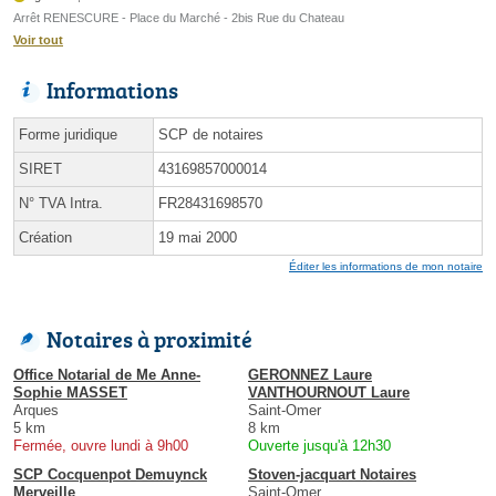
Arrêt RENESCURE - Place du Marché - 2bis Rue du Chateau
Voir tout
Informations
Forme juridique
SCP de notaires
SIRET
43169857000014
N° TVA Intra.
FR28431698570
Création
19 mai 2000
Éditer les informations de mon notaire
Notaires à proximité
Office Notarial de Me Anne-
GERONNEZ Laure
Sophie MASSET
VANTHOURNOUT Laure
Arques
Saint-Omer
5 km
8 km
Fermée, ouvre lundi à 9h00
Ouverte jusqu'à 12h30
SCP Cocquenpot Demuynck
Stoven-jacquart Notaires
Merveille
Saint-Omer