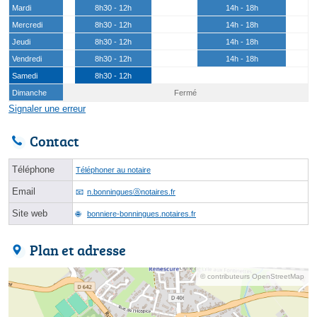
Mardi
8h30 - 12h
14h - 18h
Mercredi
8h30 - 12h
14h - 18h
Jeudi
8h30 - 12h
14h - 18h
Vendredi
8h30 - 12h
14h - 18h
Samedi
8h30 - 12h
Dimanche
Fermé
Signaler une erreur
Contact
Téléphone
Téléphoner au notaire
Email
n.bonninguesⓐnotaires.fr
Site web
bonniere-bonningues.notaires.fr
Plan et adresse
© contributeurs OpenStreetMap