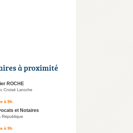
aires à proximité
ivier ROCHE
nc Croisé Laroche
e à 9h
ocats et Notaires
a République
e à 9h