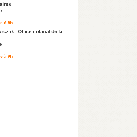
aires
e
e à 9h
rczak - Office notarial de la
e
e à 9h