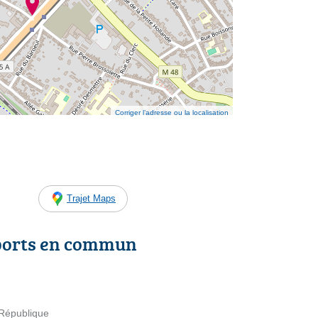
Corriger l’adresse ou la localisation
Trajet Maps
ports en commun
 République