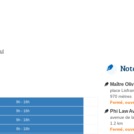
ul
Not
Maître Ol
place Lisfra
970 mètres
Fermé, ouvr
9h - 18h
Phi Law Av
9h - 18h
avenue de l
9h - 18h
1.2 km
Fermé, ouvr
9h - 18h