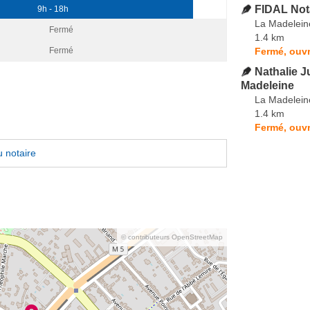
FIDAL Not
9h - 18h
La Madelein
Fermé
1.4 km
Fermé, ouvr
Fermé
Nathalie Ju
Madeleine
La Madelein
1.4 km
Fermé, ouvr
 notaire
© contributeurs OpenStreetMap