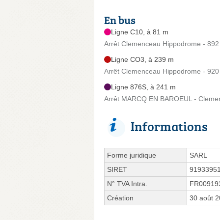
En bus
Ligne C10, à 81 m
Arrêt Clemenceau Hippodrome - 892
Ligne CO3, à 239 m
Arrêt Clemenceau Hippodrome - 920
Ligne 876S, à 241 m
Arrêt MARCQ EN BAROEUL - Clemenc
Informations
Forme juridique
SARL
SIRET
9193395
N° TVA Intra.
FR00919
Création
30 août 