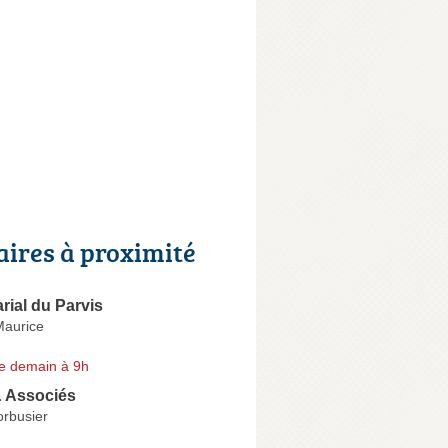
aires à proximité
arial du Parvis
Maurice
e demain à 9h
 Associés
orbusier