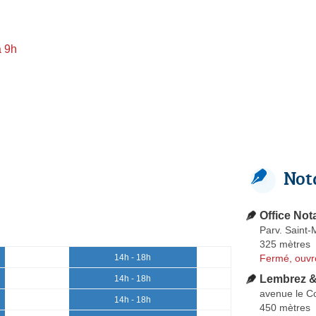
à 9h
Not
Office Not
Parv. Saint-
325 mètres
Fermé, ouvr
14h - 18h
Lembrez &
14h - 18h
avenue le C
14h - 18h
450 mètres