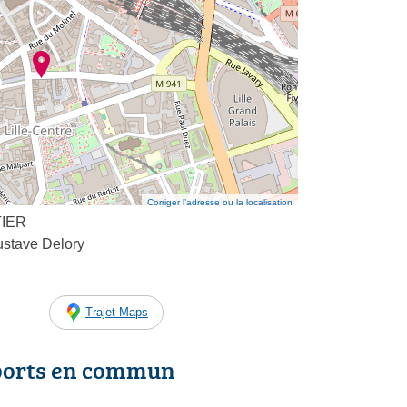
Corriger l’adresse ou la localisation
STIER
stave Delory
Trajet Maps
ports en commun