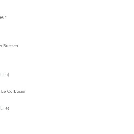
veur
es Buisses
ille)
e Le Corbusier
ille)