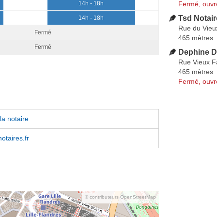
Fermé, ouvr
14h - 18h
Tsd Notair
14h - 18h
Rue du Vieu
Fermé
465 mètres
Fermé
Dephine D
Rue Vieux 
465 mètres
Fermé, ouvr
la notaire
.notaires.fr
© contributeurs OpenStreetMap