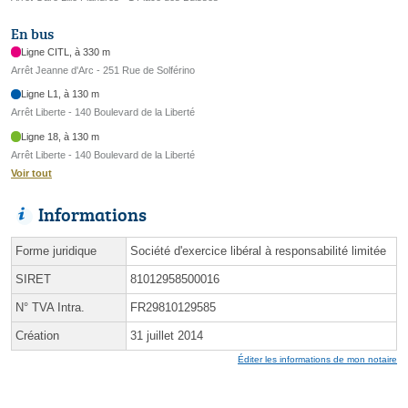
En bus
Ligne CITL, à 330 m
Arrêt Jeanne d'Arc - 251 Rue de Solférino
Ligne L1, à 130 m
Arrêt Liberte - 140 Boulevard de la Liberté
Ligne 18, à 130 m
Arrêt Liberte - 140 Boulevard de la Liberté
Voir tout
Informations
Forme juridique
Société d'exercice libéral à responsabilité limitée
SIRET
81012958500016
N° TVA Intra.
FR29810129585
Création
31 juillet 2014
Éditer les informations de mon notaire