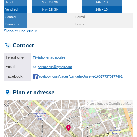
Jeudi
9h - 12h30
14h - 18h
Vendredi
9h - 12h30
14h - 18h
Samedi
Fermé
Dimanche
Fermé
Signaler une erreur
Contact
Téléphone
Téléphoner au notaire
Email
gerlancelinⓐgmail.com
Facebook
facebook.com/pages/Lancelin-Josette/168777376977491
Plan et adresse
© contributeurs OpenStreetMap