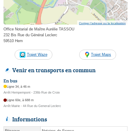
Corriger l’adresse ou la localisation
Office Notarial de Maître Aurélie TASSOU
232 Bis Rue du Général Leclerc
59510 Hem
Trajet Waze
Trajet Maps
Venir en transports en commun
En bus
Ligne 34, à 46 m
Arrêt Hempempont - 236b Rue de Croix
Ligne 60e, à 688 m
Arrêt Mairie - 44 Rue du General Leclerc
Informations
Réseaux
Notaires de France