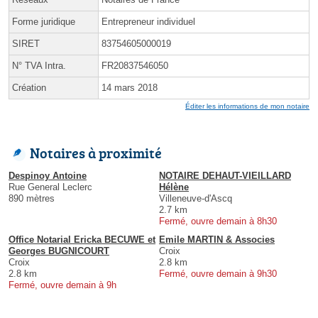
Forme juridique
Entrepreneur individuel
SIRET
83754605000019
N° TVA Intra.
FR20837546050
Création
14 mars 2018
Éditer les informations de mon notaire
Notaires à proximité
Despinoy Antoine
NOTAIRE DEHAUT-VIEILLARD
Rue General Leclerc
Hélène
890 mètres
Villeneuve-d'Ascq
2.7 km
Fermé, ouvre demain à 8h30
Office Notarial Ericka BECUWE et
Emile MARTIN & Associes
Georges BUGNICOURT
Croix
Croix
2.8 km
2.8 km
Fermé, ouvre demain à 9h30
Fermé, ouvre demain à 9h