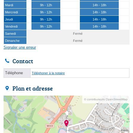
Mardi
9h - 12h
14h - 18h
Mercredi
9h - 12h
14h - 18h
Jeudi
9h - 12h
14h - 18h
Vendredi
9h - 12h
14h - 18h
Samedi
Fermé
Dimanche
Fermé
Signaler une erreur
Contact
Téléphone
Téléphoner à la notaire
Plan et adresse
© contributeurs OpenStreetMap