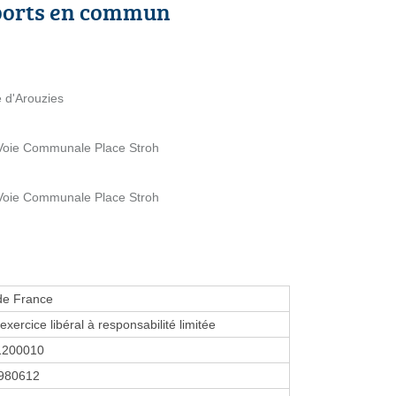
ports en commun
 d'Arouzies
Voie Communale Place Stroh
Voie Communale Place Stroh
de France
exercice libéral à responsabilité limitée
1200010
980612