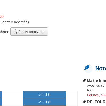
h00
, entrée adaptée)
taire.
Je recommande
Not
Maître E
Avesnes-sur
6 km
Fermée, ouv
14h - 18h
DELTOUR 
14h - 18h