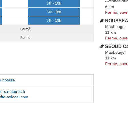
Avesnes-sur
14h - 18h
6 km
Fermé, ouvr
14h - 18h
ROUSSEA
14h - 18h
Maubeuge
Fermé
11 km
Fermé, ouvr
Fermé
SEOUD Ca
Maubeuge
11 km
Fermé, ouvr
 notaire
ers.notaires.fr
.site-solocal.com