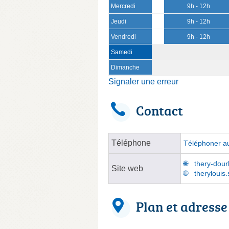
Mercredi
9h - 12h
Jeudi
9h - 12h
Vendredi
9h - 12h
Samedi
Dimanche
Signaler une erreur
Contact
Téléphone
Téléphoner au
thery-dourl
Site web
therylouis
Plan et adresse