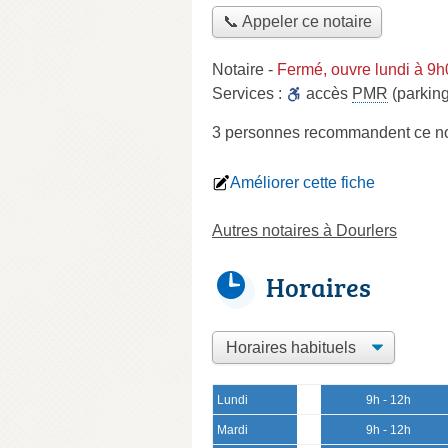
📞 Appeler ce notaire
Notaire
-
Fermé, ouvre lundi à 9
Services :
accès
PMR
(parking
3 personnes
recommandent
ce no
Améliorer cette fiche
Autres notaires à Dourlers
Horaires
Lundi
9h - 12h
Mardi
9h - 12h