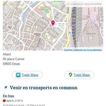
© contributeurs OpenStreetMap
Corriger l’adresse ou la localisation
Allard
60 place Carnot
59500 Douai
Trajet Waze
Trajet Maps
Venir en transports en commun
En bus
Ligne A, à 30 m
Arrêt Place Carnot - 26 Place Carnot