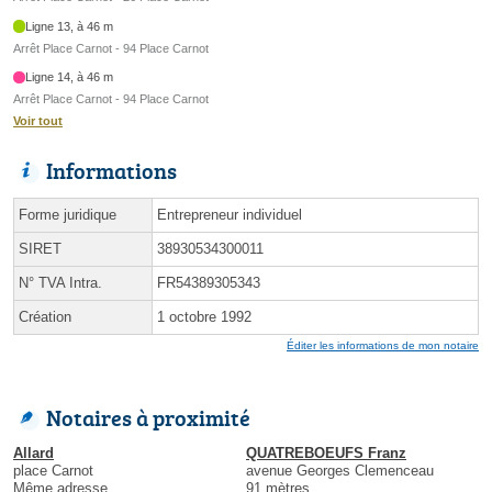
Ligne 13, à 46 m
Arrêt Place Carnot - 94 Place Carnot
Ligne 14, à 46 m
Arrêt Place Carnot - 94 Place Carnot
Voir tout
Informations
Forme juridique
Entrepreneur individuel
SIRET
38930534300011
N° TVA Intra.
FR54389305343
Création
1 octobre 1992
Éditer les informations de mon notaire
Notaires à proximité
Allard
QUATREBOEUFS Franz
place Carnot
avenue Georges Clemenceau
Même adresse
91 mètres