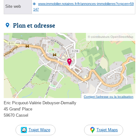
www.immobilier.notaires.fr/fr/annonces-immobilieres?crpcen=59
Site web
147
Plan et adresse
© contributeurs OpenStreetMap
Corriger l’adresse ou la localisation
Eric Picquout-Valérie Debuyser-Demailly
45 Grand' Place
59670 Cassel
Trajet Waze
Trajet Maps