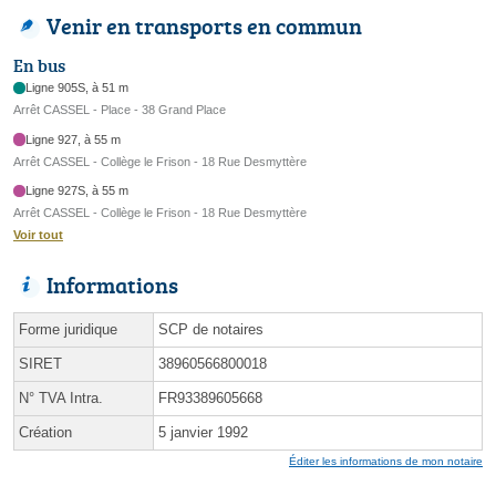
Venir en transports en commun
En bus
Ligne 905S, à 51 m
Arrêt CASSEL - Place - 38 Grand Place
Ligne 927, à 55 m
Arrêt CASSEL - Collège le Frison - 18 Rue Desmyttère
Ligne 927S, à 55 m
Arrêt CASSEL - Collège le Frison - 18 Rue Desmyttère
Voir tout
Informations
Forme juridique
SCP de notaires
SIRET
38960566800018
N° TVA Intra.
FR93389605668
Création
5 janvier 1992
Éditer les informations de mon notaire