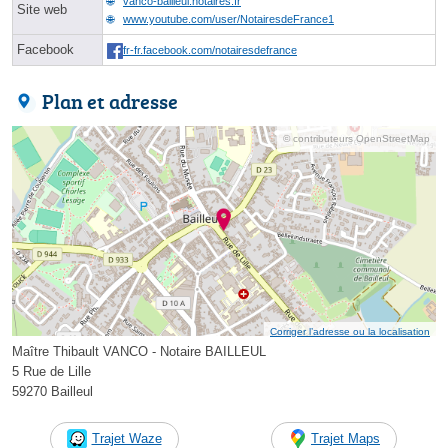
vanco-bailleul.notaires.fr
Site web
www.youtube.com/user/NotairesdeFrance1
Facebook
fr-fr.facebook.com/notairesdefrance
Plan et adresse
© contributeurs OpenStreetMap
Corriger l’adresse ou la localisation
Maître Thibault VANCO - Notaire BAILLEUL
5 Rue de Lille
59270 Bailleul
Trajet Waze
Trajet Maps