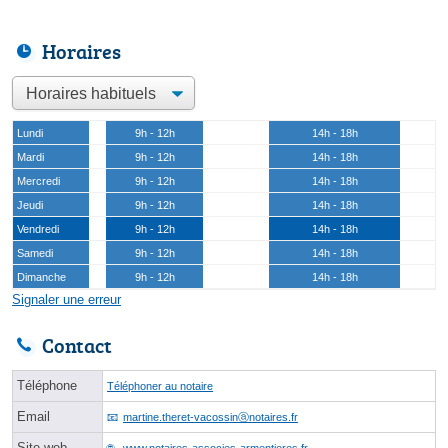
Horaires
Lundi
9h - 12h
14h - 18h
Mardi
9h - 12h
14h - 18h
Mercredi
9h - 12h
14h - 18h
Jeudi
9h - 12h
14h - 18h
Vendredi
9h - 12h
14h - 18h
Samedi
9h - 12h
14h - 18h
Dimanche
9h - 12h
14h - 18h
Signaler une erreur
Contact
Téléphone
Téléphoner au notaire
Email
martine.theret-vacossinⓐnotaires.fr
Site web
www.notaires-associes-armentieres.fr