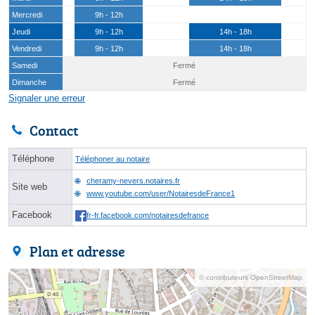
Mercredi
9h - 12h
Jeudi
9h - 12h
14h - 18h
Vendredi
9h - 12h
14h - 18h
Samedi
Fermé
Dimanche
Fermé
Signaler une erreur
Contact
Téléphone
Téléphoner au notaire
cheramy-nevers.notaires.fr
Site web
www.youtube.com/user/NotairesdeFrance1
Facebook
fr-fr.facebook.com/notairesdefrance
Plan et adresse
© contributeurs OpenStreetMap