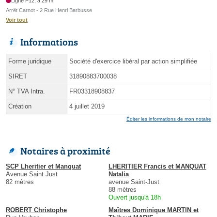
Ligne P12, à 29 m
Arrêt Carnot - 2 Rue Henri Barbusse
Voir tout
Informations
Forme juridique
Société d'exercice libéral par action simplifiée
SIRET
31890883700038
N° TVA Intra.
FR03318908837
Création
4 juillet 2019
Éditer les informations de mon notaire
Notaires à proximité
SCP Lheritier et Manquat
LHERITIER Francis et MANQUAT
Avenue Saint Just
Natalia
82 mètres
avenue Saint-Just
88 mètres
Ouvert jusqu'à 18h
ROBERT Christophe
Maîtres Dominique MARTIN et