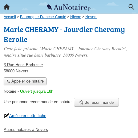
Accueil
>
Bourgogne-Franche-Comté
>
Nièvre
>
Nevers
Marie CHERAMY - Jourdier Cheramy
Rerolle
Cette fiche présente "Marie CHERAMY - Jourdier Cheramy Rerolle",
notaire situé
rue henri barbusse
, 58000 Nevers.
3 Rue Henri Barbusse
58000 Nevers
📞 Appeler ce notaire
Notaire
-
Ouvert jusqu'à 18h
Une personne
recommande
ce notaire.
Je recommande
Améliorer cette fiche
Autres notaires à Nevers