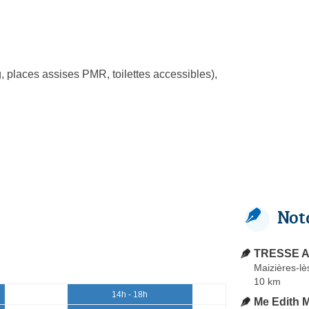
, places assises PMR, toilettes accessibles)
,
Not
TRESSE A
Maizières-lè
10 km
14h - 18h
Me Edith