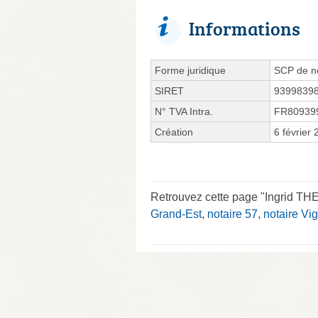
Informations
Forme juridique
SCP de no
SIRET
9399839
N° TVA Intra.
FR80939
Création
6 février
Retrouvez cette page "Ingrid T
Grand-Est
,
notaire 57
,
notaire Vig