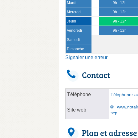
Mardi
9h - 12h
Mercredi
9h - 12h
Jeudi
9h - 12h
Vendredi
9h - 12h
Samedi
Dimanche
Signaler une erreur
Contact
Téléphone
Téléphoner au
www.notair
Site web
scp
Plan et adresse