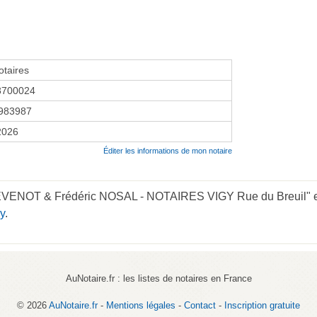
taires
8700024
983987
 2026
Éditer les informations de mon notaire
HEVENOT & Frédéric NOSAL - NOTAIRES VIGY Rue du Breuil" en 
y
.
AuNotaire.fr : les listes de notaires en France
© 2026
AuNotaire.fr
-
Mentions légales
-
Contact
-
Inscription gratuite