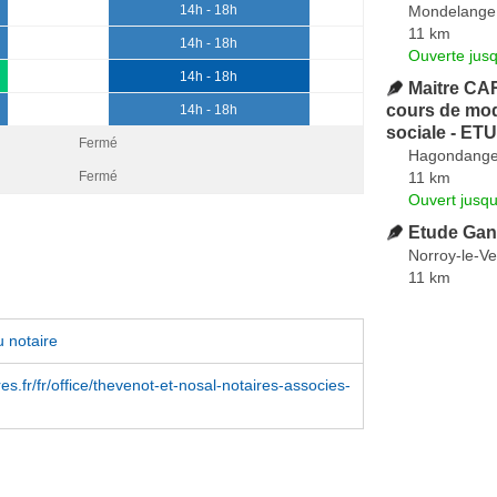
Mondelange
14h - 18h
11 km
14h - 18h
Ouverte jus
14h - 18h
Maitre CA
cours de mod
14h - 18h
sociale - E
Fermé
Hagondang
11 km
Fermé
Ouvert jusqu
Etude Gang
Norroy-le-V
11 km
 notaire
es.fr/fr/office/thevenot-et-nosal-notaires-associes-