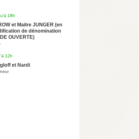
qu'à 18h
ROW et Maitre JUNGER (en
ification de dénomination
TUDE OUVERTE)
e
'à 12h
loff et Nardi
eneur