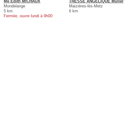
Me Edith MICHAUX
TRESSE ANGÉLIQUE Muller
Mondelange
Maizières-lès-Metz
5 km
6 km
Fermée, ouvre lundi à 9h00