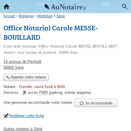
Accueil
>
Bretagne
>
Morbihan
>
Séné
Office Notarial Carole MESSE-
BOUILLARD
Cette fiche présente "Office Notarial Carole MESSE-BOUILLARD",
notaire situé
avenue de penhoët
, 56860 Séné.
14 avenue de Penhoët
56860 Séné
📞 Appeler cette notaire
Notaire
-
Fermée, ouvre lundi à 9h00
Services :
accès
PMR
(parking, entrée adaptée)
Une personne
recommande
cette notaire.
Je recommande
Améliorer cette fiche
Autres notaires à Séné