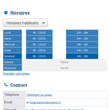
Horaires
Lundi
9h - 12h15
14h - 18h
Mardi
9h - 12h15
14h - 18h
Mercredi
9h - 12h15
14h - 18h
Jeudi
9h - 12h15
14h - 18h
Vendredi
9h - 12h15
14h - 18h
Samedi
Fermé
Dimanche
Fermé
Signaler une erreur
Contact
Téléphone
Téléphoner au notaire
Email
leslie.bordronⓐnotaires.fr
Site web
office-bordron-plumeliaubieuzy-56.notaires.fr