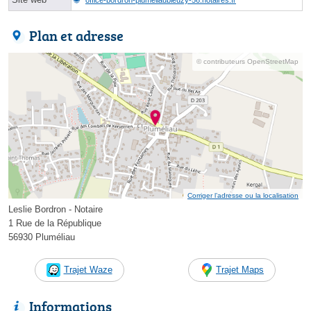
Plan et adresse
© contributeurs OpenStreetMap
Corriger l’adresse ou la localisation
Leslie Bordron - Notaire
1 Rue de la République
56930 Pluméliau
Trajet Waze
Trajet Maps
Informations