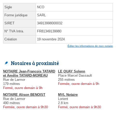
Sigle
NCO
Forme juridique
SARL
SIRET
34913998000032
N° TVA Intra.
FR81349139980
Création
19 novembre 2024
Éditer les informations de mon notaire
Notaires à proximité
NOTAIRE Jean-François TATARD
LE QUAY Solenn
et Amélie TATARD-MOREAU
Place Marcel Dassault
Rue de Larmor
255 mètres
179 mètres
Fermée, ouvre demain à 9h
Fermé, ouvre demain à 9h
NOTAIRE Alison BENOIST
MVL Notaire
Rue de Larmor
Lorient
490 mètres
2.8 km
Fermée, ouvre demain à 9h30
Fermé, ouvre demain à 9h30