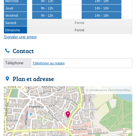
Mercredi
9h - 12h
14h - 18h
Jeudi
9h - 12h
14h - 18h
Vendredi
9h - 12h
14h - 18h
Samedi
Fermé
Dimanche
Fermé
Signaler une erreur
Contact
Téléphone
Téléphoner au notaire
Plan et adresse
© contributeurs OpenStreetMap