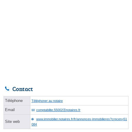
Contact
Téléphone
Téléphoner au notaire
Email
comptabilite.55002ⓐnotaires.fr
www.immobilier.notaires.fr/fr/annonces-immobilieres?crpcen=51
Site web
084